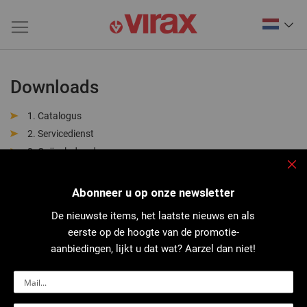
Downloads
Catalogus
Servicedienst
Geëxplodeerde weergave
Productfiche
Slu
Handleiding
Abonneer u op onze newsletter
Technische gegevens
De nieuwste items, het laatste nieuws en als
Reparatiepakketten
eerste op de hoogte van de promotie-
CE-conformiteitsverklaring
aanbiedingen, lijkt u dat wat? Aarzel dan niet!
Veiligheidsinformatieblad
Regelgeving