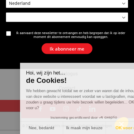
Het merk
Ik aanvaard deze newsletter te ontvangen en heb begrepen dat ik op ieder
moment dit abonnement eenvoudig kan opzeggen.
Actualiteiten
Ik abonneer me
Newsletter
Hoi, wij zijn het…
Catalogus
de Cookies!
Contact
We hebben gewacht totdat we er zeker van waren dat de inhoud
van deze website u interesseert voordat we u lastigvallen, maar we
zouden u graag tijdens uw hele bezoek willen begeleiden... OK
voor u?
Instemming gecertificeerd door
© 2026 Virax . All rights reserved .
Wettelijke bepalingen
Nee, bedankt
Ik maak mijn keuze
OK voor mij