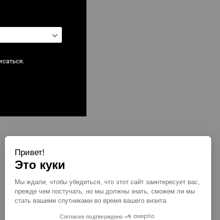
исаться.
Показать
на странице
Привет!
Это куки
Мы ждали, чтобы убедиться, что этот сайт заинтересует вас,
прежде чем постучать, но мы должны знать, сможем ли мы
стать вашими спутниками во время вашего визита.
Согласие подтверждено