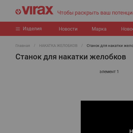
Чтобы раскрыть ваш потенци
Изделия
Hовости
Марка
Ново
Главная
НАКАТКА ЖЕЛОБКОВ
Станок для накатки жел
Станок для накатки желобков
элемент
1
Н