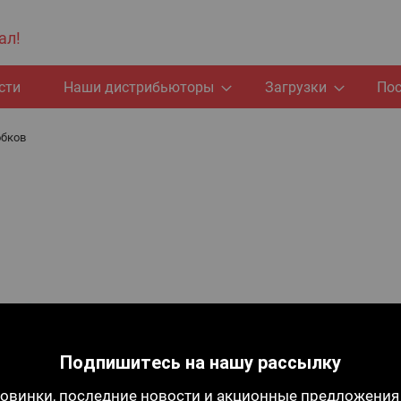
ал!
сти
Наши дистрибьюторы
Загрузки
По
обков
Подпишитесь на нашу рассылку
овинки, последние новости и акционные предложения