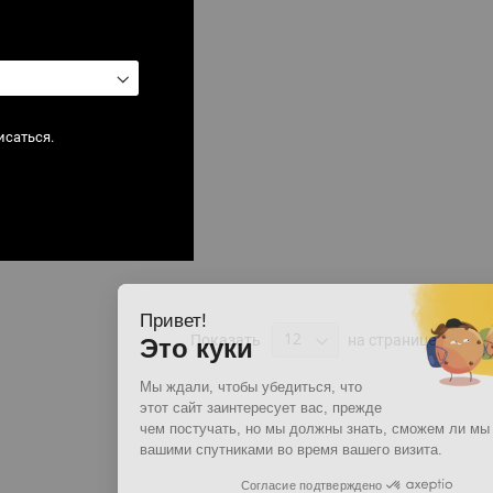
исаться.
Привет!
Показать
на странице
Это куки
Мы ждали, чтобы убедиться, что
этот сайт заинтересует вас, прежде
чем постучать, но мы должны знать, сможем ли мы стать
вашими спутниками во время вашего визита.
Согласие подтверждено