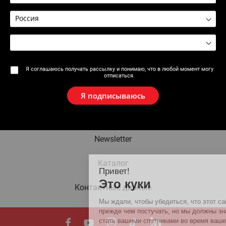
2610 : Сантехнический шпиль
Я соглашаюсь получать рассылку и понимаю, что в любой момент могу
отписаться.
Марка
Я подписываюсь
Новости
Newsletter
Kаталог
Привет!
Это куки
Контактные данные
Мы ждали, чтобы убедиться, что этот сайт заинтересует
прежде чем постучать, но мы должны знать, сможем л
стать вашими спутниками во время вашего визита.