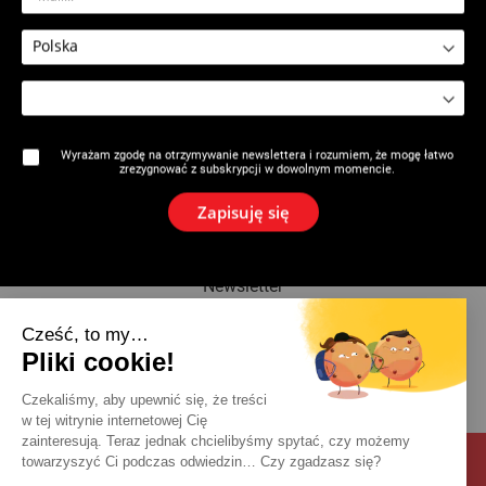
2116 : Obcinak rur osłonowych
2116 : Noże - Obcinak rur
Ø 45 mm
osłonowych
Wyrażam zgodę na otrzymywanie newslettera i rozumiem, że mogę łatwo
zrezygnować z subskrypcji w dowolnym momencie.
Marka
Zapisuję się
Aktualności
Newsletter
Cześć, to my…
Katalog
Pliki cookie!
Kontakt
Czekaliśmy, aby upewnić się, że treści
w tej witrynie internetowej Cię
zainteresują. Teraz jednak chcielibyśmy spytać, czy możemy
towarzyszyć Ci podczas odwiedzin… Czy zgadzasz się?