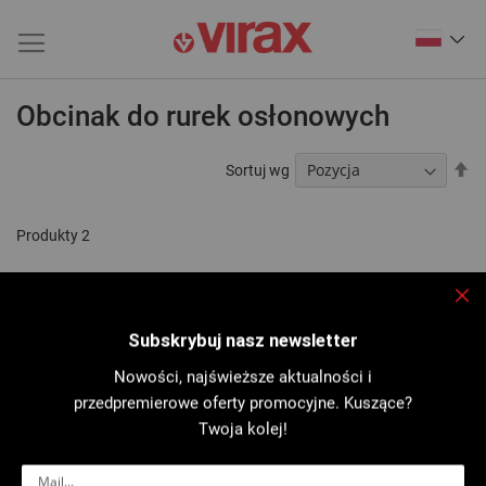
Obcinak do rurek osłonowych
Us
Sortuj wg
ki
ma
Produkty
2
Zam
Subskrybuj nasz newsletter
Nowości, najświeższe aktualności i
przedpremierowe oferty promocyjne. Kuszące?
Twoja kolej!