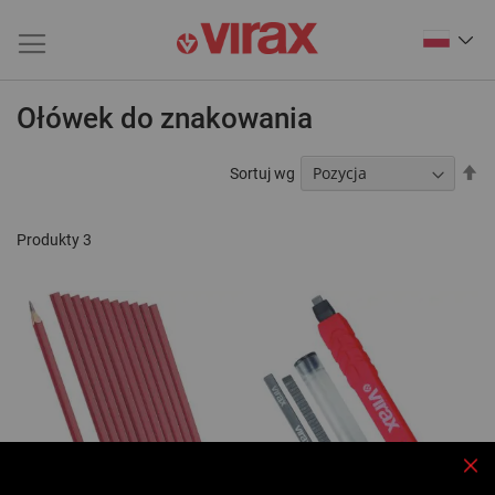
Ołówek do znakowania
Us
Sortuj wg
ki
ma
Produkty
3
Zam