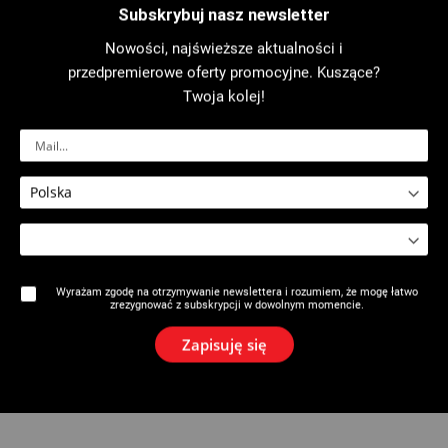
Subskrybuj nasz newsletter
Nowości, najświeższe aktualności i
2627 : Ołówek ciesielski
2627: Ołówek budowlany z
przedpremierowe oferty promocyjne. Kuszące?
wymiennym wkładem
Twoja kolej!
Wyrażam zgodę na otrzymywanie newslettera i rozumiem, że mogę łatwo
zrezygnować z subskrypcji w dowolnym momencie.
Zapisuję się
2627: Ekspozytor z ołówkami
budowlanymi i wymiennymi
wkładami