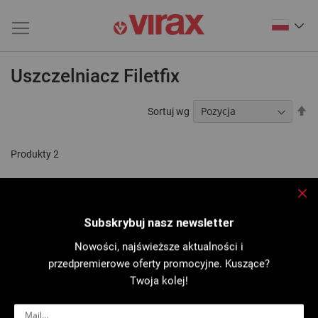
Uszczelniacz Filetfix
Us
Sortuj wg
ki
ma
Produkty
2
Zam
Subskrybuj nasz newsletter
Nowości, najświeższe aktualności i
przedpremierowe oferty promocyjne. Kuszące?
Twoja kolej!