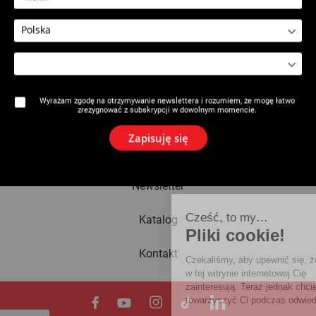
2626 : Filetfix® III
2626 : Opakowanie flakonów
Filetfix® III
Wyrażam zgodę na otrzymywanie newslettera i rozumiem, że mogę łatwo
zrezygnować z subskrypcji w dowolnym momencie.
Marka
Zapisuję się
Aktualności
Newsletter
Cześć, to my…
Katalog
Pliki cookie!
Kontakt
Czekaliśmy, aby upewnić się, że treści
w tej witrynie internetowej Cię
zainteresują. Teraz jednak chcielibyśmy spytać,
towarzyszyć Ci podczas odwiedzin… Czy zgadzas