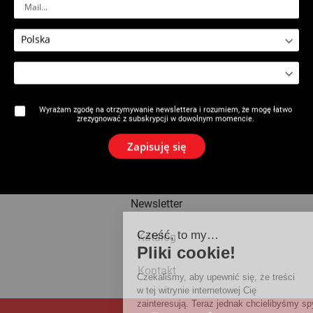
2950 : Pompa do usuwania
2950 : Dodatki i akcesoria do
kamienia kotłowego
pompy do czyszczenia
Wyrażam zgodę na otrzymywanie newslettera i rozumiem, że mogę łatwo
zrezygnować z subskrypcji w dowolnym momencie.
Marka
Zapisuję się
Aktualności
Newsletter
Cześć, to my…
Katalog
Pliki cookie!
Kontakt
Czekaliśmy, aby upewnić się, że treści
w tej witrynie internetowej Cię
zainteresują. Teraz jednak chcielibyśmy spytać, czy moż