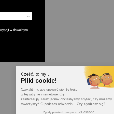
krypcji w dowolnym
Cześć, to my…
Pliki cookie!
Czekaliśmy, aby upewnić się, że treści
w tej witrynie internetowej Cię
zainteresują. Teraz jednak chcielibyśmy spytać, czy możemy
towarzyszyć Ci podczas odwiedzin… Czy zgadzasz się?
Zgody potwierdzone przez