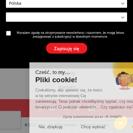
Marka
Wyrażam zgodę na otrzymywanie newslettera i rozumiem, że mogę łatwo
zrezygnować z subskrypcji w dowolnym momencie.
Aktualności
Zapisuję się
Newsletter
Cześć, to my…
Katalog
Pliki cookie!
Kontakt
Czekaliśmy, aby upewnić się, że treści
w tej witrynie internetowej Cię
zainteresują. Teraz jednak chcielibyśmy spytać, czy możemy
towarzyszyć Ci podczas odwiedzin… Czy zgadzasz się?
Zgody potwierdzone przez
© 2026 Virax . All rights reserved .
Wzmianki prawne
Nie, dziękuję
Chcę wybrać
OK!