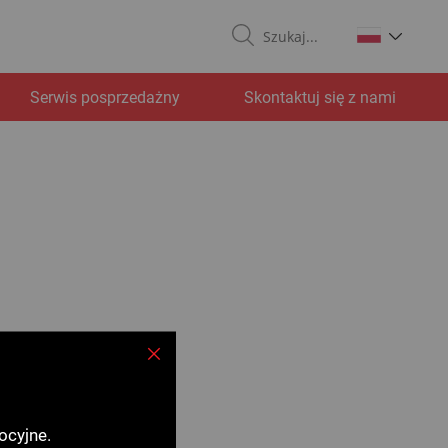
Search
Serwis posprzedażny
Skontaktuj się z nami
Zamknij
ocyjne.