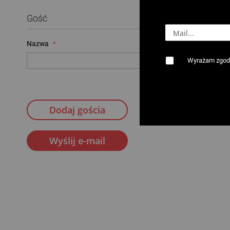
Gość
Nazwa
E-mail
Wyrażam zgodę
Dodaj gościa
Wyślij e-mail