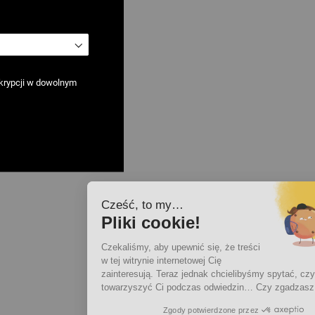
krypcji w dowolnym
Cześć, to my…
Pliki cookie!
Czekaliśmy, aby upewnić się, że treści
w tej witrynie internetowej Cię
zainteresują. Teraz jednak chcielibyśmy spytać, czy możemy
towarzyszyć Ci podczas odwiedzin… Czy zgadzasz się?
Zgody potwierdzone przez