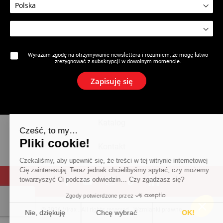
Marka
Wyrażam zgodę na otrzymywanie newslettera i rozumiem, że mogę łatwo
zrezygnować z subskrypcji w dowolnym momencie.
Aktualności
Zapisuję się
Newsletter
Katalog
Cześć, to my…
Pliki cookie!
Kontakt
Czekaliśmy, aby upewnić się, że treści w tej witrynie internetowej
Cię zainteresują. Teraz jednak chcielibyśmy spytać, czy możemy
towarzyszyć Ci podczas odwiedzin… Czy zgadzasz się?
Zgody potwierdzone przez
© 2026 Virax . All rights reserved .
Wzmianki prawne
Nie, dziękuję
Chcę wybrać
OK!