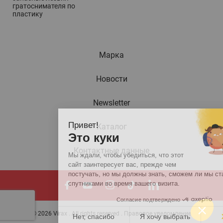
гратоснимателя по
пластику
Марка
Новости
Newsletter
Привет!
Kаталог
Это куки
Контактные данные
Мы ждали, чтобы убедиться, что этот
сайт заинтересует вас, прежде чем
постучать, но мы должны знать, сможем ли мы стать вашими
спутниками во время вашего визита.
Согласие подтверждено
© 2026 Virax . All rights reserved .
Правовое уведомление
Нет, спасибо
Я хочу выбрать
Хорошо!