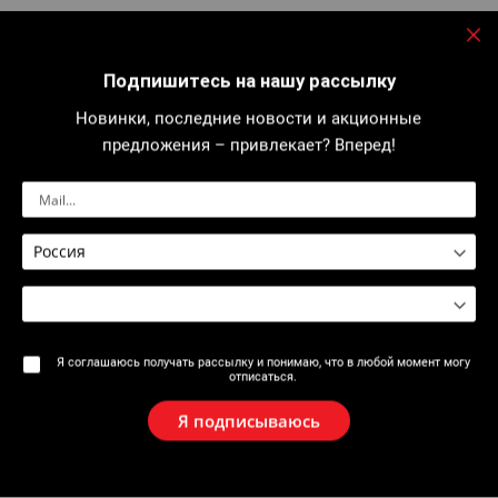
Подробнее
За
Подпишитесь на нашу рассылку
Новинки, последние новости и акционные
Распечатать форму
Технический паспорт
предложения – привлекает? Вперед!
в разобранном виде
Описание
Максимальная толщина стенки : 3 мм.
Точная резка от Ø 3 до Ø 32 мм.
Я соглашаюсь получать рассылку и понимаю, что в любой момент могу
Один запасной отрезной ролик.
отписаться.
Выдвижной фаскосниматель со сменными лезвиями.
Я подписываюсь
Для удобства в использовании, цвет заменяемой крышки на
ручке соответствует материалу, с которым работает
конкретный труборез (синий - пластик).