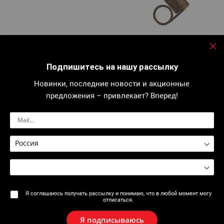
Перейти
к
2510 : Гибочная пружина для медной трубы
началу
За
галереи
Подпишитесь на нашу рассылку
изображений
Новинки, последние новости и акционные
Наружная пружина для выполнения сгиба...
предложения – привлекает? Вперед!
Подробнее
Распечатать форму
Я соглашаюсь получать рассылку и понимаю, что в любой момент могу
Описание
отписаться.
Наружная пружина для выполнения сгиба.
Я подписываюсь
Закаленная вороненая стальная проволока. Кольца для сгиба