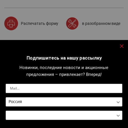
Распечатать форму
в разобранном виде
Описание
За
Подпишитесь на нашу рассылку
Устройство механизма щипцов обеспечивает:
- Использование в любом положении.
Новинки, последние новости и акционные
- Лёгкость извлечения головки после вальцевания.
Эргономичная
полипропиленовая смазка и устойчивое к
предложения – привлекает? Вперед!
действию растворителей покрытие ручек.
Поставляются в пластиковом чемодане.
Артикулы
Комментарии