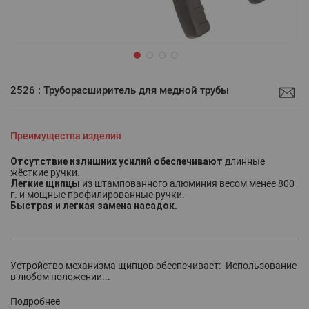
Перейти
к
2526 : Труборасширитель для медной трубы
началу
галереи
изображений
Преимущества изделия
Отсутствие излишних усилий обеспечивают
длинные
жёсткие ручки.
Легкие щипцы
из штампованного алюминия весом менее 800
г. и мощные профилированные ручки.
Быстрая и легкая замена насадок.
Устройство механизма щипцов обеспечивает:- Использование
в любом положении...
Подробнее