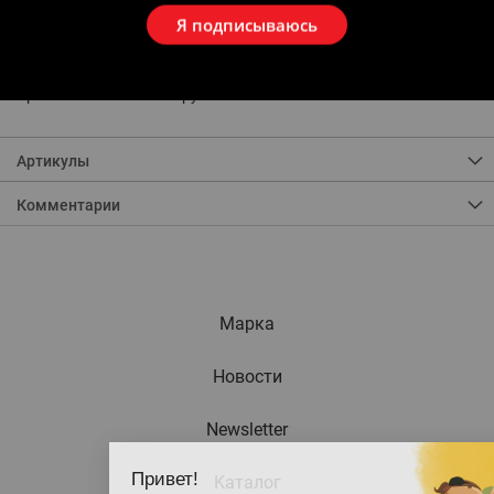
Рычаг для вращения или движения назад-вперед.
Я подписываюсь
Пластиковое колено во избежание повреждения эмали.
Шарнирная головка в форме буравчика. Заменяемая
поворотная головка. Двужильная спираль. Крючок для
переноски.
Арт.: Телескопическая рукоятка.
Артикулы
Комментарии
Марка
Новости
Newsletter
Привет!
Kаталог