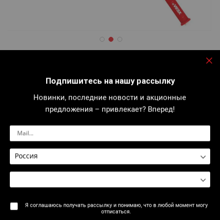
Перейти
к
2905 : Бытовая туалетная прочистка
началу
За
галереи
Подпишитесь на нашу рассылку
изображений
Новинки, последние новости и акционные
Рычаг для вращения или движения назад-вперед...
предложения – привлекает? Вперед!
Подробнее
Руководство по
Распечатать форму
эксплуатации
Я соглашаюсь получать рассылку и понимаю, что в любой момент могу
Описание
отписаться.