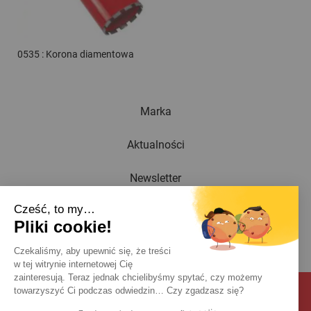
0535 : Korona diamentowa
Marka
Aktualności
Newsletter
Cześć, to my…
Katalog
Pliki cookie!
Kontakt
Czekaliśmy, aby upewnić się, że treści
w tej witrynie internetowej Cię
zainteresują. Teraz jednak chcielibyśmy spytać, czy możemy
towarzyszyć Ci podczas odwiedzin… Czy zgadzasz się?