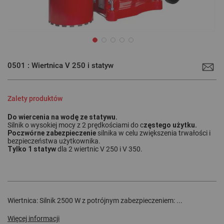
Przejdź
na
0501 : Wiertnica V 250 i statyw
początek
galerii
Zalety produktów
Do wiercenia na wodę ze statywu.
zęstego użytku.
Silnik o wysokiej mocy z 2 prędkościami do c
Poczwórne zabezpieczenie
silnika w celu zwiększenia trwałości i
bezpieczeństwa użytkownika.
Tylko 1 statyw
dla 2 wiertnic V 250 i V 350.
Wiertnica: Silnik 2500 W z potrójnym zabezpieczeniem: ...
Więcej informacji