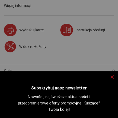
Więcej informacji
Wydrukuj kartę
Instrukcja obsługi
Widok rozłożony
Opis
Wiertnica
:
Zam
Silnik 3000 W z potrójnym zabezpieczeniem:
Subskrybuj nasz newsletter
- elektroniczne (w przypadku przeciążenia silnika) z lampką
ostrzegawczą,
Nowości, najświeższe aktualności i
- cieplne (w przypadku przegrzania),
- mechaniczne (odłączenie wrzeciona w przypadku zablokowania
przedpremierowe oferty promocyjne. Kuszące?
korony).
Twoja kolej!
Czwarte zabezpieczenie silnika i kół zębatych dzięki systemowi
pompowania oleju, które umożliwia stałe smarowanie.