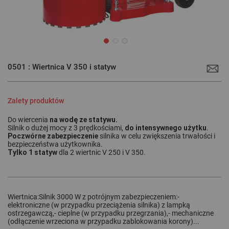
Przejdź
na
0501 : Wiertnica V 350 i statyw
początek
galerii
Zalety produktów
na wodę ze statywu.
Do wiercenia
do intensywnego użytku
Silnik o dużej mocy z 3 prędkościami,
.
Poczwórne zabezpieczenie
silnika w celu zwiększenia trwałości i
bezpieczeństwa użytkownika.
Tylko 1 statyw
dla 2 wiertnic V 250 i V 350.
Wiertnica:Silnik 3000 W z potrójnym zabezpieczeniem:-
elektroniczne (w przypadku przeciążenia silnika) z lampką
ostrzegawczą,- cieplne (w przypadku przegrzania),- mechaniczne
(odłączenie wrzeciona w przypadku zablokowania korony)...