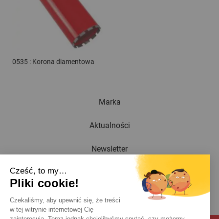
0535 : Korona diamentowa
Marka
Aktualności
Newsletter
Cześć, to my…
Katalog
Pliki cookie!
Kontakt
Czekaliśmy, aby upewnić się, że treści
w tej witrynie internetowej Cię
zainteresują. Teraz jednak chcielibyśmy spytać, czy możemy