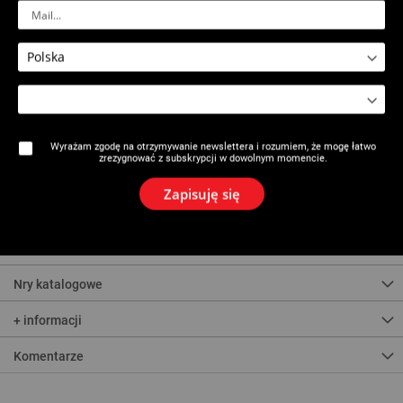
3 prędkości: 230/500/1030 obr/min (pod obciążeniem).
Dodatkowy uchwyt do przenoszenia, łatwy montaż.
Złącze UNC 1.1/4".
Wyłącznik bezpieczeństwa PRCD.
Statyw
:
Kolumny statywu z aluminium, pręty wzmacniające ograniczają
wibracje.
Wiercenie na całej wysokości statywu (skala w mm); Odchylany w
zakresie 0° do 45°.
Hamulec nastawny; Przycisk zatrzymania: łatwe ustawienie silnika.
Wyrażam zgodę na otrzymywanie newslettera i rozumiem, że mogę łatwo
Praktyczny: wbudowany wskaźnik centrowania i poziomu.
zrezygnować z subskrypcji w dowolnym momencie.
Maksymalna stabilność: podstawa z 4 nakrętkami ustalającymi,
zamocowanie za pomocą śruby mocującej lub z pompą próżniową.
Zapisuję się
Dźwignia posuwu w prawo/lewo, zdejmowalna bez narzędzia.
Kółka i uchwyt w celu ułatwienia transportu.
Wymiary zewnetrzne (szer. x dl. x wys.) : 538 x 330 x 1110 mm.
Nry katalogowe
+ informacji
Komentarze