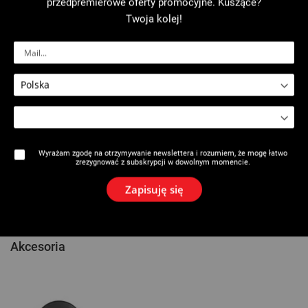
przedpremierowe oferty promocyjne. Kuszące?
Maks. grubość : 8 mm.
Twoja kolej!
Do rur z tworzyw sztucznych, materiałów kompozytowych i rur
wielowarstwowych.
Szybki posuw dzięku teleskopowemu suwakowi z zębatką i
mechanizmowi wysprzęglania.
Demontowana zaokrąglarka obrotowa z wymiennym ostrzem.
Nóż krążkowy i cztery rolki prowadzące dla precyzyjnego cięcia.
Przeciwpoślizgowa gałka z tworzywa Soft Touch®.
Nakrywka kolorowa w zależności od materiału do cięcia.
Wyrażam zgodę na otrzymywanie newslettera i rozumiem, że mogę łatwo
zrezygnować z subskrypcji w dowolnym momencie.
Nry katalogowe
Zapisuję się
Komentarze
Akcesoria