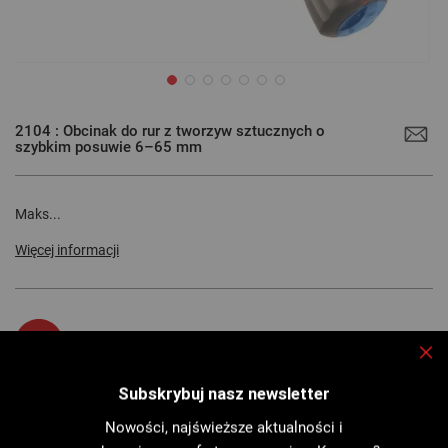
Przejdź
na
2104 : Obcinak do rur z tworzyw sztucznych o
początek
szybkim posuwie 6–65 mm
galerii
Maks...
Więcej informacji
Wydrukuj kartę
Zam
Subskrybuj nasz newsletter
Nowości, najświeższe aktualności i
Opis