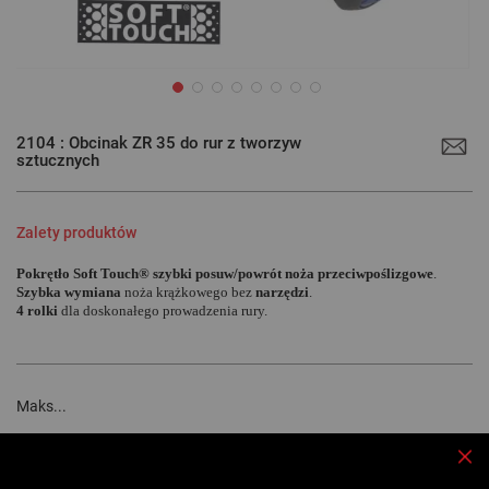
Przejdź
na
2104 : Obcinak ZR 35 do rur z tworzyw
początek
sztucznych
galerii
Zalety produktów
Pokrętło Soft Touch® szybki posuw/powrót noża przeciwpoślizgowe
.
Szybka wymiana
noża krążkowego bez
narzędzi
.
4 rolki
dla doskonałego prowadzenia rury
.
Maks...
Więcej informacji
Zam