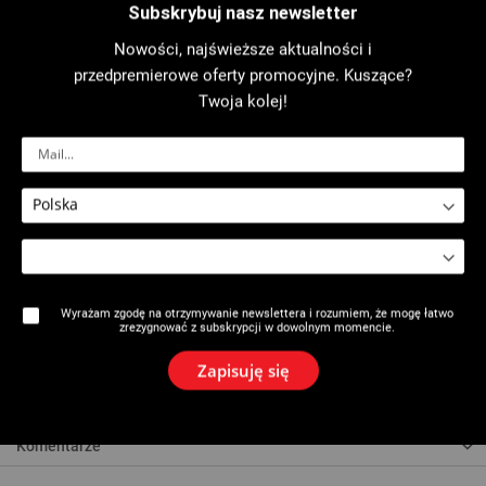
Subskrybuj nasz newsletter
Nowości, najświeższe aktualności i
Wydrukuj kartę
Karta produktu
przedpremierowe oferty promocyjne. Kuszące?
Twoja kolej!
Widok rozłożony
Opis
Maks. grubość : 3 mm.
Precyzyjne cięcie
od Ø 3 do Ø 32 mm w zależności od rur
.
1 zapasowy nóż krążkowy.
Wyrażam zgodę na otrzymywanie newslettera i rozumiem, że mogę łatwo
Obrotowy gratownik chowany z wymiennym nożem .
zrezygnować z subskrypcji w dowolnym momencie.
Nakrywka kolorowa w zależności od materiału do cięcia .
Zapisuję się
Nry katalogowe
Komentarze