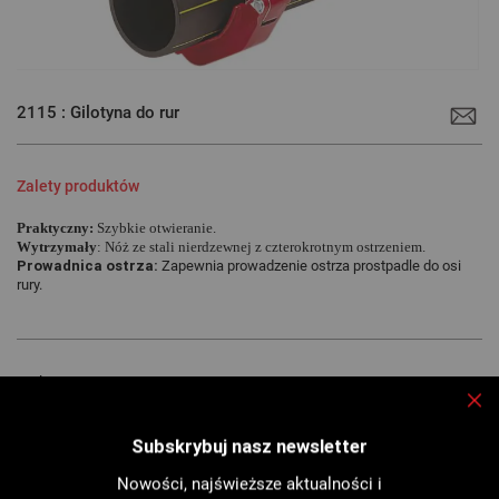
Przejdź
na
2115 : Gilotyna do rur
początek
galerii
Zalety produktów
Praktyczny:
Szybkie otwieranie.
Wytrzymały
:
Nóż ze stali nierdzewnej z czterokrotnym ostrzeniem.
Prowadnica ostrza:
Zapewnia prowadzenie ostrza prostpadle do osi
rury.
Maks...
Zam
Więcej informacji
Subskrybuj nasz newsletter
Nowości, najświeższe aktualności i