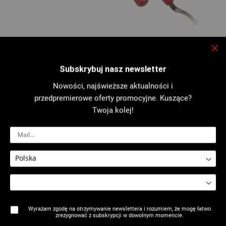
Przejdź
Zam
na
2212 : Gratownik
Subskrybuj nasz newsletter
początek
galerii
Nowości, najświeższe aktualności i
przedpremierowe oferty promocyjne. Kuszące?
Do rur z miedzi, PEHD, PVC...
Twoja kolej!
Więcej informacji
Wydrukuj kartę
Wyrażam zgodę na otrzymywanie newslettera i rozumiem, że mogę łatwo
Opis
zrezygnować z subskrypcji w dowolnym momencie.