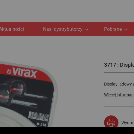
Aktualności
Nasi dystrybutorzy
Pobrane
3717 : Displ
Display ladowy z
Więcej informacj
Wydruk