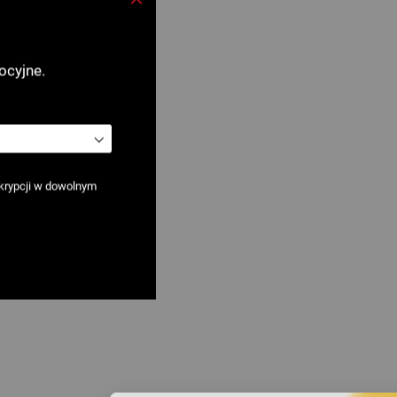
Zamknij
ocyjne.
krypcji w dowolnym