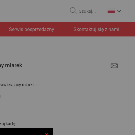
Search
Serwis posprzedażny
Skontaktuj się z nami
ay miarek
awierający miarki...
i
uj kartę