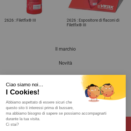
2626 : Filetfix® III
2626 : Espositore di flaconi di
Filetfix® III
Il marchio
Novità
Newsletter
Ciao siamo noi…
I Cookies!
Catalogo
Abbiamo aspettato di essere sicuri che
Contatto
questo sito ti interessi prima di bussare,
ma abbiamo bisogno di sapere se possiamo accompagnarti
durante la tua visita.
Ci stai?