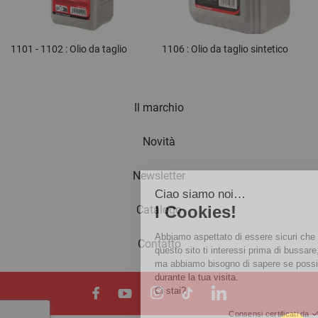
1101 - 1102 : Olio da taglio
1106 : Olio da taglio sintetico
Il marchio
Novità
Newsletter
Ciao siamo noi…
I Cookies!
Catalogo
Abbiamo aspettato di essere sicuri che
Contatto
questo sito ti interessi prima di bussare,
ma abbiamo bisogno di sapere se possiamo accompagnarti
durante la tua visita.
Ci stai?
Consensi certificati da