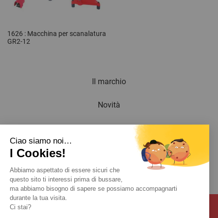
1626 : Macchina per scanalatura
GR2-12
Il marchio
Novità
Newsletter
Ciao siamo noi…
I Cookies!
Catalogo
Abbiamo aspettato di essere sicuri che
Contatto
questo sito ti interessi prima di bussare,
ma abbiamo bisogno di sapere se possiamo accompagnarti
durante la tua visita.
Ci stai?