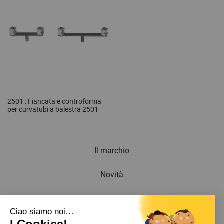
2501 : Fiancata e controforma
per curvatubi a balestra 2501
Il marchio
Novità
Newsletter
Ciao siamo noi…
Catalogo