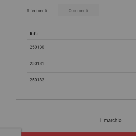
all'inizio
della
Riferimenti
Commenti
galleria
di
immagini
Rif.:
Elementi
prodotti
250130
raggruppati
250131
250132
Il marchio