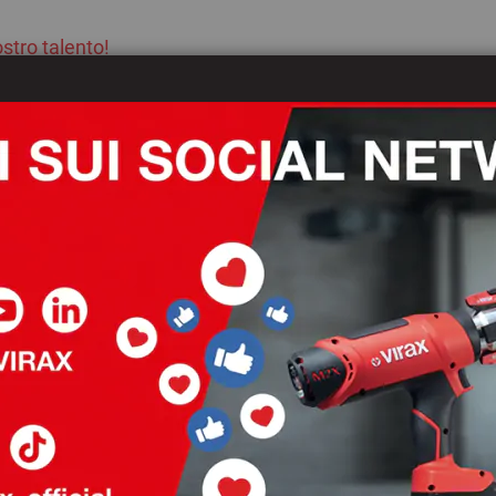
stro talento!
Attualità
I nostri distributori
Downlo
a balestra 2501
2501 : Fianc
balestra 25
Stampa