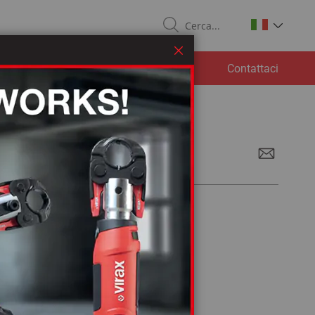
Search
Chiudi
ad
Servizio post-vendita
Contattaci
ata e controforma per curvatubi a
01
 la scheda