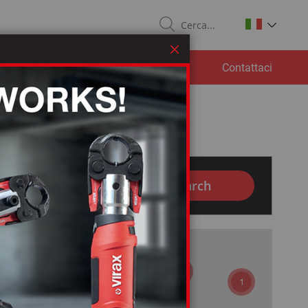
Search
Chiudi
ad
Servizio post-vendita
Contattaci
4
2
Search
3
15
12
4