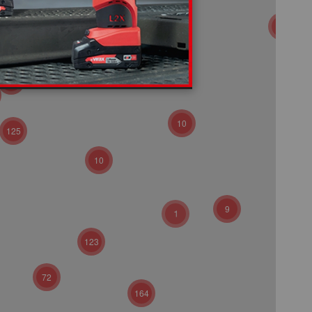
125
3
10
125
10
9
123
72
164