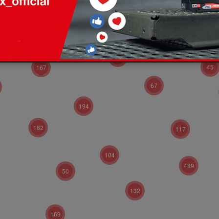
208
55
96
601
45
167
67
194
182
117
104
489
50
132
169