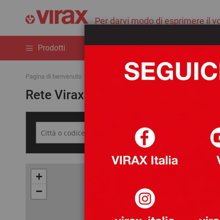
Per darvi modo di esprimere il vo
Prodotti
Novità
Il marchio
Pagina di benvenuto
I nostri distributori
Rete Virax
+
−