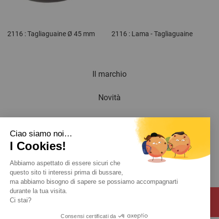
2116 : Tagliaguaine Ø 45 mm
2116 : Lama - Tagliaguaine
Il marchio
Novità
Newsletter
Ciao siamo noi…
I Cookies!
Catalogo
Abbiamo aspettato di essere sicuri che
Contatto
questo sito ti interessi prima di bussare,
ma abbiamo bisogno di sapere se possiamo accompagnarti
durante la tua visita.
Ci stai?
Consensi certificati da