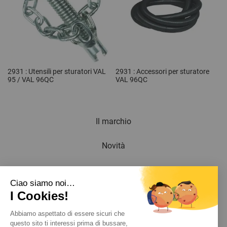
2931 : Utensili per sturatori VAL
2931 : Accessori per sturatore
95 / VAL 96QC
VAL 96QC
Il marchio
Novità
Newsletter
Ciao siamo noi…
I Cookies!
Catalogo
Abbiamo aspettato di essere sicuri che
Contatto
questo sito ti interessi prima di bussare,