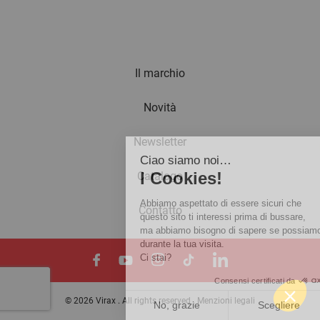
Il marchio
Novità
Newsletter
Ciao siamo noi…
I Cookies!
Catalogo
Abbiamo aspettato di essere sicuri che
Contatto
questo sito ti interessi prima di bussare,
ma abbiamo bisogno di sapere se possiamo accompagnarti
durante la tua visita.
Ci stai?
Consensi certificati da
© 2026 Virax . All rights reserved .
Menzioni legali
No, grazie
Scegliere
Va bene