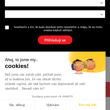
O značce
Souhlasím s tím, že budu dostávat tento newsletter a chápu, že se mohu
snadno kdykoli odhlásit.
Aktuality
Přihlašuji se
Newsletter
Ahoj, to jsme my..
katalog
cookies!
Kontakt
Než jsme vás začali rušit, počkali jsme,
až si budeme jisti, že vás obsah těchto
stránek zajímá, ale rádi bychom vás doprovázeli při vaší
návštěvě... Nevadí vám to?
Souhlasy potvrzené
© 2026 Virax . All rights reserved .
Právní předpisy
Ne, děkuji.
Vybírám
Pro mě OK.