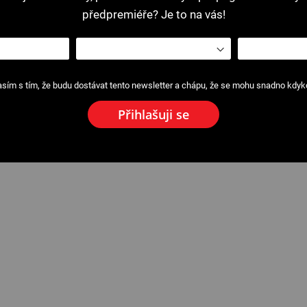
předpremiéře? Je to na vás!
sím s tím, že budu dostávat tento newsletter a chápu, že se mohu snadno kdykol
Přihlašuji se
tor 16-63 mm