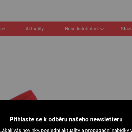
čce
Aktuality
Naši distributoři
Staže
Přihlaste se k odběru našeho newsletteru
Lákají vás novinky, poslední aktuality a propagační nabídky 