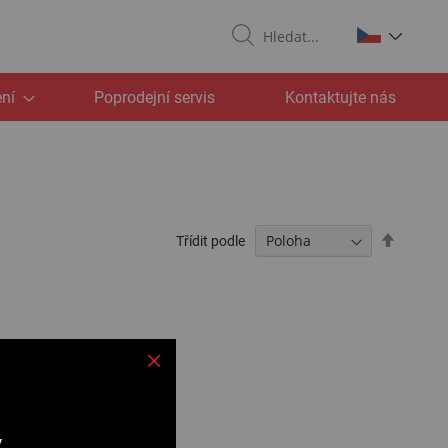
Search
ní
Poprodejní servis
Kontaktujte nás
Nastavit
Třídit podle
sestupn
v