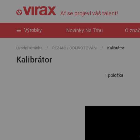
Ať se projeví váš talent!
Výrobky
Novinky Na Trhu
O zna
Úvodní stránka
ŘEZÁNÍ / ODHROTOVÁNÍ
Kalibrátor
Kalibrátor
1
položka