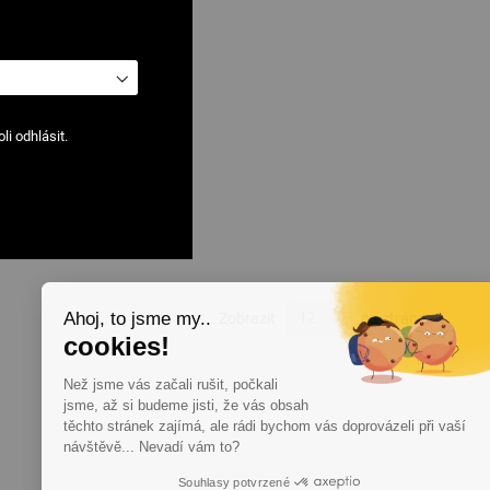
i odhlásit.
Ahoj, to jsme my..
Zobrazit
na stránce
cookies!
Než jsme vás začali rušit, počkali
jsme, až si budeme jisti, že vás obsah
těchto stránek zajímá, ale rádi bychom vás doprovázeli při vaší
návštěvě... Nevadí vám to?
Souhlasy potvrzené