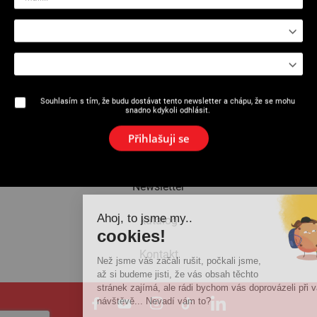
2532 - 2535 : Příslušentsví pro
lisovací stroj
Souhlasím s tím, že budu dostávat tento newsletter a chápu, že se mohu
snadno kdykoli odhlásit.
O značce
Přihlašuji se
Aktuality
Newsletter
Ahoj, to jsme my..
katalog
cookies!
Kontakt
Než jsme vás začali rušit, počkali jsme,
až si budeme jisti, že vás obsah těchto
stránek zajímá, ale rádi bychom vás doprovázeli při vaší
návštěvě... Nevadí vám to?