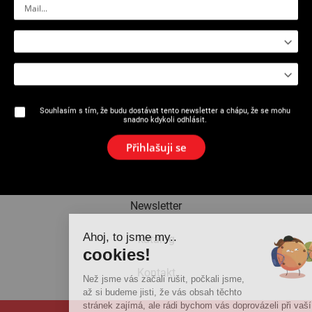
2529 – 2532 : Lisovací vložky
pro modely i10 / i26+ / M20+ /
M21+ / ML21+ / M2X / L2X /
P25+
Souhlasím s tím, že budu dostávat tento newsletter a chápu, že se mohu
snadno kdykoli odhlásit.
O značce
Přihlašuji se
Aktuality
Newsletter
Ahoj, to jsme my..
katalog
cookies!
Kontakt
Než jsme vás začali rušit, počkali jsme,
až si budeme jisti, že vás obsah těchto
stránek zajímá, ale rádi bychom vás doprovázeli při vaší