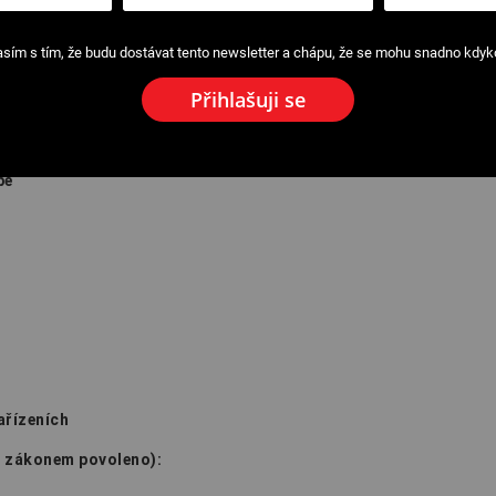
sím s tím, že budu dostávat tento newsletter a chápu, že se mohu snadno kdykol
Přihlašuji se
be
ařízeních
to zákonem povoleno):