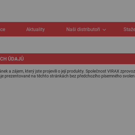
čce
Aktuality
Naši distributoři
Staže
ÍCH ÚDAJŮ
a zájem, který jste projevili o její produkty. Společnost VIRAX zprovozni
je prezentované na těchto stránkách bez předchozího písemného svolení