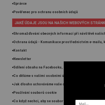
Správce
Pověřenec pro ochranu osobních údajů
JAKÉ ÚDAJE JSOU NA NAŠICH WEBOVÝCH STRÁ
Shromažďování obecných informací při návštěvě našic
Ochrana údajů - Komunikace prostřednictvím e-mailu, k
Kontakt
Newsletter
Sdílení obsahu na Facebooku, Twitteru, Instagramu atd
Co děláme s vašimi osobními údaji?
Jak dlouho uchováváme vaše osobní údaje?
Používání souborů cookie
Co když nechci, aby se soubory cookie používaly?