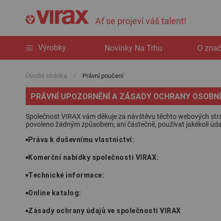
Ať se projeví váš talent!
Výrobky
Novinky Na Trhu
O zna
Úvodní stránka
Právní poučení
PRÁVNÍ UPOZORNĚNÍ A ZÁSADY OCHRANY OSOBN
Společnost VIRAX vám děkuje za návštěvu těchto webových stránek 
povoleno žádným způsobem, ani částečně, používat jakékoli úda
Práva k duševnímu vlastnictví:
Komerční nabídky společnosti VIRAX:
Technické informace:
Online katalog:
Zásady ochrany údajů ve společnosti VIRAX