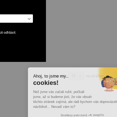
i odhlásit.
Ahoj, to jsme my..
Zobrazit
na stránce
cookies!
Než jsme vás začali rušit, počkali
jsme, až si budeme jisti, že vás obsah
těchto stránek zajímá, ale rádi bychom vás doprovázeli při vaší
návštěvě... Nevadí vám to?
Souhlasy potvrzené