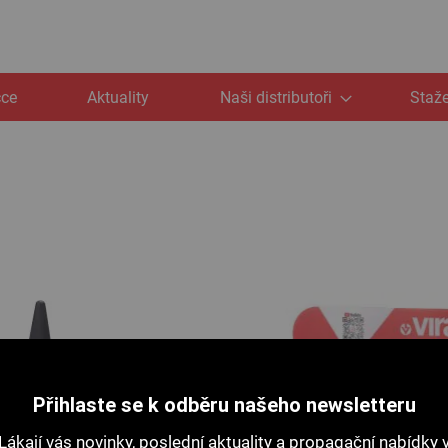
čce
Aktuality
Naši distributoři
Staže
Přihlaste se k odběru našeho newsletteru
Lákají vás novinky, poslední aktuality a propagační nabídky 