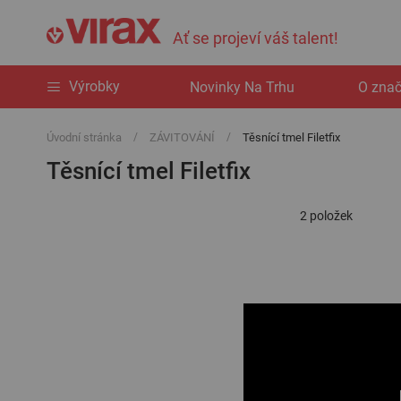
Ať se projeví váš talent!
Výrobky
Novinky Na Trhu
O zna
Úvodní stránka
ZÁVITOVÁNÍ
Těsnící tmel Filetfix
Těsnící tmel Filetfix
2
položek