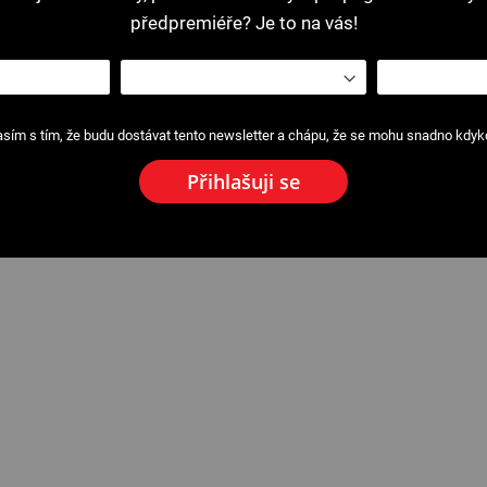
předpremiéře? Je to na vás!
sím s tím, že budu dostávat tento newsletter a chápu, že se mohu snadno kdykol
Přihlašuji se
 III
2626 : Stojan s kusy Filetfix® III