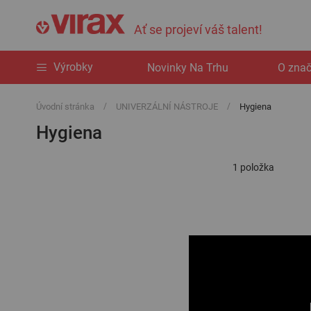
Ať se projeví váš talent!
Výrobky
Novinky Na Trhu
O zna
Úvodní stránka
UNIVERZÁLNÍ NÁSTROJE
Hygiena
Hygiena
1
položka