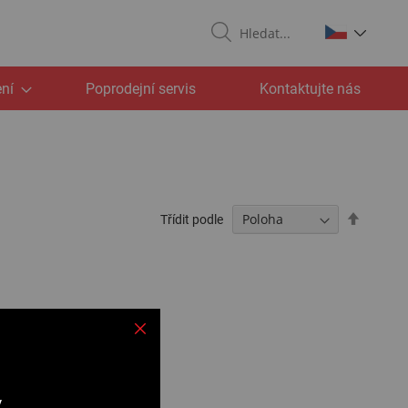
Search
ní
Poprodejní servis
Kontaktujte nás
Nastavit
Třídit podle
sestupn
v