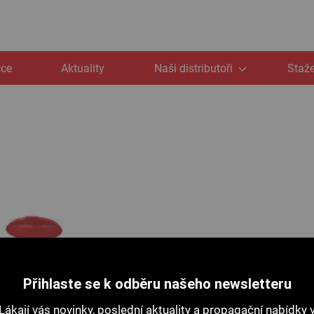
čce
Aktuality
Naši distributoři
Staže
Přihlaste se k odběru našeho newsletteru
Lákají vás novinky, poslední aktuality a propagační nabídky 