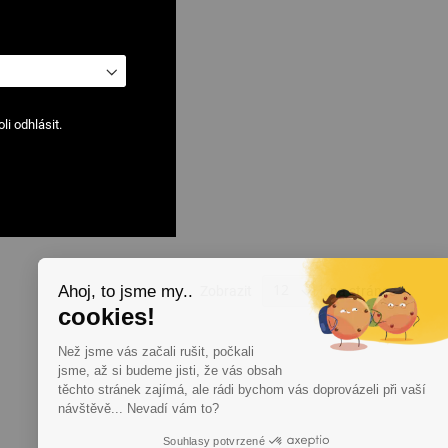
i odhlásit.
Ahoj, to jsme my..
Zobrazit
na stránce
cookies!
Než jsme vás začali rušit, počkali
jsme, až si budeme jisti, že vás obsah
těchto stránek zajímá, ale rádi bychom vás doprovázeli při vaší
návštěvě... Nevadí vám to?
Souhlasy potvrzené