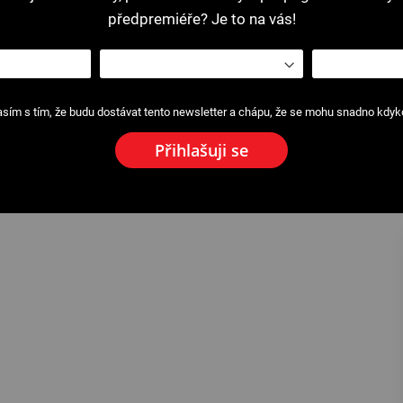
předpremiéře? Je to na vás!
sím s tím, že budu dostávat tento newsletter a chápu, že se mohu snadno kdykol
Přihlašuji se
ý řezák Ø 45 mm
2116 : Čepel - Plášťový řezák