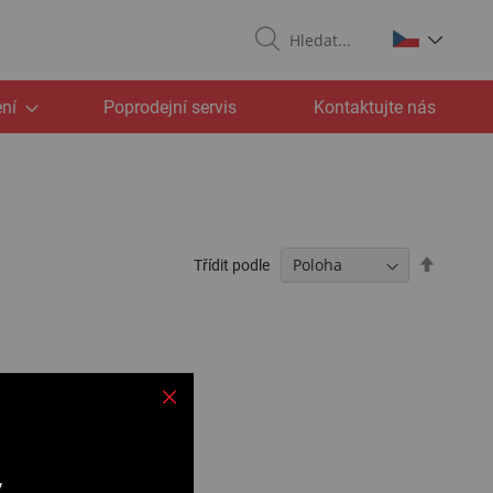
Search
ní
Poprodejní servis
Kontaktujte nás
Nastavit
Třídit podle
sestupn
v