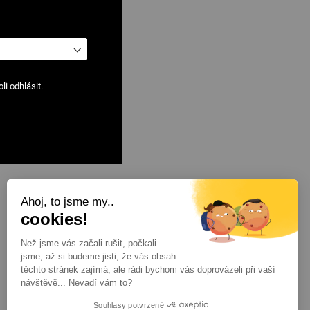
i odhlásit.
Ahoj, to jsme my..
Zobrazit
na stránce
cookies!
Než jsme vás začali rušit, počkali
jsme, až si budeme jisti, že vás obsah
těchto stránek zajímá, ale rádi bychom vás doprovázeli při vaší
návštěvě... Nevadí vám to?
Souhlasy potvrzené