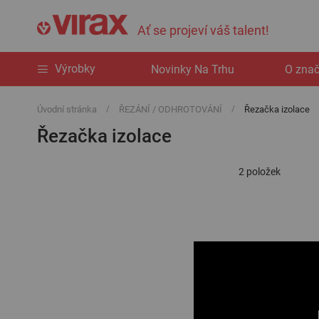
Ať se projeví váš talent!
Výrobky
Novinky Na Trhu
O zna
Úvodní stránka
ŘEZÁNÍ / ODHROTOVÁNÍ
Řezačka izolace
Řezačka izolace
2
položek