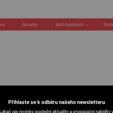
čce
Aktuality
Naši distributoři
Staže
Přihlaste se k odběru našeho newsletteru
Lákají vás novinky, poslední aktuality a propagační nabídky 