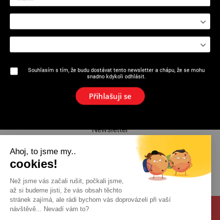
2115 : Gilotinový řezák na trubky
2115 : Náhradní čepel -
Gilotinový řezák na trubky
Souhlasím s tím, že budu dostávat tento newsletter a chápu, že se mohu
snadno kdykoli odhlásit.
O značce
Přihlašuji se
Aktuality
Newsletter
Ahoj, to jsme my..
katalog
cookies!
Kontakt
Než jsme vás začali rušit, počkali jsme,
až si budeme jisti, že vás obsah těchto
stránek zajímá, ale rádi bychom vás doprovázeli při vaší
návštěvě... Nevadí vám to?