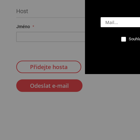
Host
Jméno
E-mail
Souhla
Přidejte hosta
Odeslat e-mail