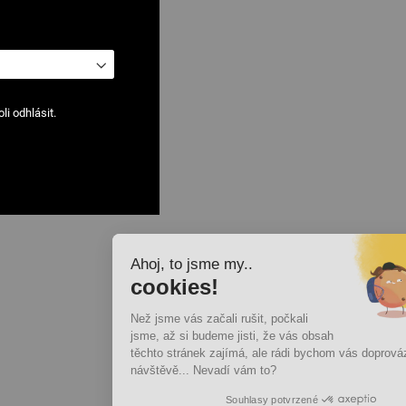
i odhlásit.
Ahoj, to jsme my..
cookies!
Než jsme vás začali rušit, počkali
jsme, až si budeme jisti, že vás obsah
těchto stránek zajímá, ale rádi bychom vás doprovázeli při vaší
návštěvě... Nevadí vám to?
Souhlasy potvrzené