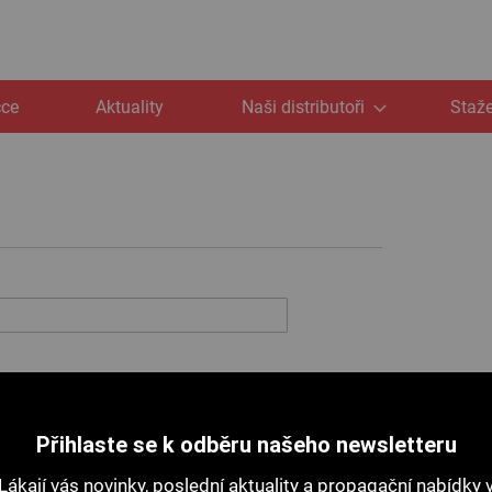
čce
Aktuality
Naši distributoři
Staže
Přihlaste se k odběru našeho newsletteru
Lákají vás novinky, poslední aktuality a propagační nabídky 