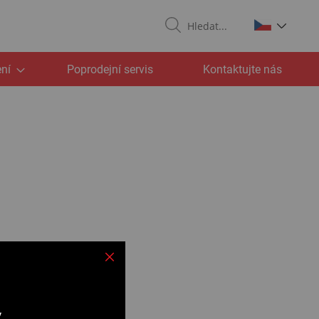
Search
ní
Poprodejní servis
Kontaktujte nás
v