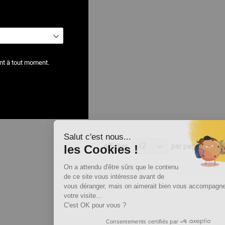
nt à tout moment.
Salut c'est nous...
Afficher
par page
les Cookies !
On a attendu d'être sûrs que le contenu
de ce site vous intéresse avant de
vous déranger, mais on aimerait bien vous accompagner pendant
votre visite...
C'est OK pour vous ?
Consentements certifiés par