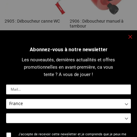
2905 : Déboucheur canne WC
2906 : Déboucheur manuel à
tambour
Notation:
1
Commentaire
100%
Fe
Abonnez-vous à notre newsletter
Les nouveautés, dernières actualités et offres
promotionnelles en avant-première, ca vous
tente ? A vous de jouer !
2906 : Accessoire pour
2906 : Déboucheur professionnel
déboucheur manuel
VAL 26
J'accepte de recevoir cette newsletter et je comprends que je peux me