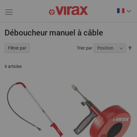
Déboucheur manuel à câble
Pa
Trier par
Filtrer par
or
dé
6
articles