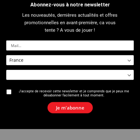
Abonnez-vous à notre newsletter
Les nouveautés, dernières actualités et offres
2627 : Crayon de charpentier
2627 : Crayon de chantier à mine
promotionnelles en avant-première, ca vous
rechargeable
tente ? A vous de jouer !
J'accepte de recevoir cette newsletter et je comprends que je peux me
désabonner facilement à tout moment.
Je m'abonne
2627 : Présentoir de crayon de
chantier et de mines de
rechange.