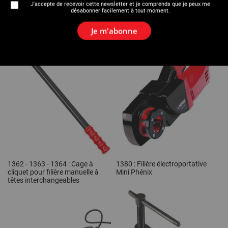
J'accepte de recevoir cette newsletter et je comprends que je peux me
désabonner facilement à tout moment.
1362 - 1363 : Composition 3/8" -
1362 - 1364 : Composition 3/8" -
1.1/4" - Coffret plastique -
2" et 1.1/2" - 2" - Coffret métal
Coffret métal
Je m'abonne
1362 - 1363 - 1364 : Cage à
1380 : Filière électroportative
cliquet pour filière manuelle à
Mini Phénix
têtes interchangeables