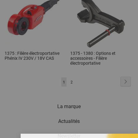
1375 : Filière électroportative
1375 - 1380 : Options et
Phénix IV 230V / 18V CAS
accessoires - Filière
électroportative
Page
You're
Page
Suiva
1
Page
2
currently
reading
La marque
page
Actualités
Newsletter