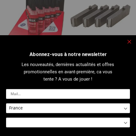
Fe
Abonnez-vous à notre newsletter
2626 : Présentoir de flacons
1245 - 1265 - 1275 : Jeu de
Filetfix® III
peignes
Les nouveautés, dernières actualités et offres
promotionnelles en avant-première, ca vous
tente ? A vous de jouer !