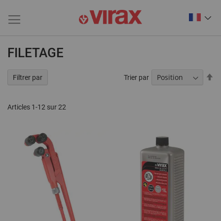
FILETAGE
Pa
Trier par
Filtrer par
or
dé
Articles
1
-
12
sur
22