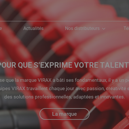
e
Actualités
Nos distributeurs
Té
POUR QUE S’EXPRIME VOTRE TALENT 
ise que la marque VIRAX a bâti ses fondamentaux, il y a un p
ipes VIRAX travaillent chaque jour avec passion, créativité 
des solutions professionnelles, adaptées et innovantes.
La marque