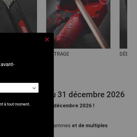
Fermer
DÉBOU
CINTRAGE
 avant-
 01 août 2026 au 31 décembre 2026
1er août au 31 décembre 2026 !
nt à tout moment.
bles du
llateurs !
duits
et de multiples
parmi toute nos gammes