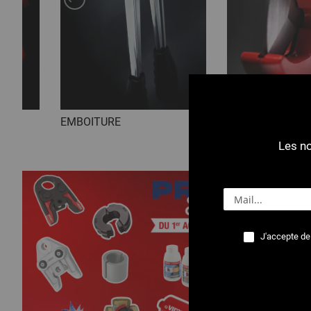
EMBOITURE
COUPE - ÉBAVU
Les no
J'accepte de