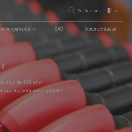
Recherche
léchargements
SAV
Nous contacter
!
eu plus de 100 ans !
et rigueur, pour vous apporter