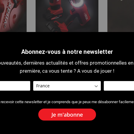
Abonnez-vous à notre newsletter
RAGE
SERRAGE
SERTISSAGE
uveautés, dernières actualités et offres promotionnelles en
première, ca vous tente ? A vous de jouer !
ACTUALITÉS
Les Promos Frenchy Virax ! Du
 recevoir cette newsletter et je comprends que je peux me désabonner facileme
Découvrez nos nouvelles promotions immanqua
Des offres spécialement conçues pour vous, insta
Je m'abonne
de réductions sur de nombreux pro
Bénéficiez
cadeaux en fonction des produits achetés !