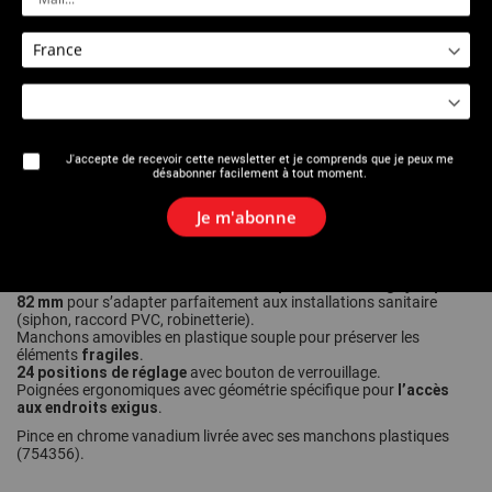
Imprimer cette page
J'accepte de recevoir cette newsletter et je comprends que je peux me
désabonner facilement à tout moment.
Description
Je m'abonne
le serrage et le desserrage des éléments fragiles
Idéale pour
ou
difficilement accessibles
des gros écrous
.
capacité de serrage jusqu’à Ø
Mâchoires de forme arrondie et une
82 mm
pour s’adapter parfaitement aux installations sanitaire
(siphon, raccord PVC, robinetterie).
Manchons amovibles en plastique souple pour préserver les
fragiles
éléments
.
24 positions de réglage
avec bouton de verrouillage.
l’accès
Poignées ergonomiques avec géométrie spécifique pour
aux endroits exigus
.
Pince en chrome vanadium livrée avec ses manchons plastiques
(754356).