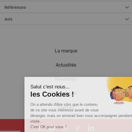
Références
Avis
La marque
Actualités
Newsletter
Salut c'est nous...
les Cookies !
Catalogue
On a attendu d'être sûrs que le contenu
Contact
de ce site vous intéresse avant de vous
déranger, mais on aimerait bien vous accompagner pendant votre
visite...
C'est OK pour vous ?