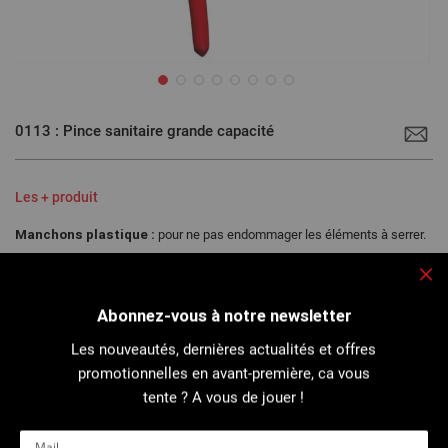
Passer
au
0113 : Pince sanitaire grande capacité
début
de
la
Galerie
d’images
Les + produit
Manchons plastique :
pour ne pas endommager les éléments à serrer.
Crémaillère 24 positions :
pour régler précisément l'ouverture de la
pince.
Fe
Bouton poussoir :
vérouillage sécurisé et ouverture instantanée.
Abonnez-vous à notre newsletter
Les nouveautés, dernières actualités et offres
promotionnelles en avant-première, ca vous
Idéale pour le serrage et le desserrage des éléments fragiles ou des
tente ? A vous de jouer !
gros écrous difficilement accessibles...
Plus de détails