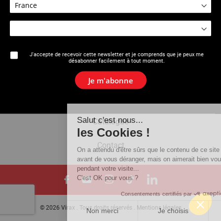
La marque
J'accepte de recevoir cette newsletter et je comprends que je peux me
désabonner facilement à tout moment.
Actualités
Je m'abonne
Newsletter
Salut c'est nous...
Catalogue
les Cookies !
Contact
On a attendu d'être sûrs que le contenu de ce site vous intére
avant de vous déranger, mais on aimerait bien vous accompa
pendant votre visite...
C'est OK pour vous ?
Consentements certifiés par
© 2026 Virax . Tous droits réservés .
Mentions légales
Non merci
Je choisis
OK pour 