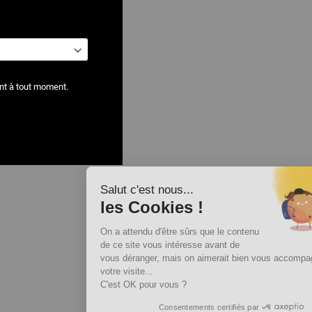
nt à tout moment.
Salut c'est nous...
les Cookies !
On a attendu d'être sûrs que le contenu
de ce site vous intéresse avant de
vous déranger, mais on aimerait bien vous accompagner pendant
votre visite...
C'est OK pour vous ?
Consentements certifiés par